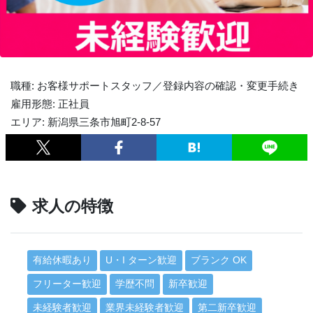
職種: お客様サポートスタッフ／登録内容の確認・変更手続き
雇用形態: 正社員
エリア: 新潟県三条市旭町2-8-57
求人の特徴
有給休暇あり
U・I ターン歓迎
ブランク OK
フリーター歓迎
学歴不問
新卒歓迎
未経験者歓迎
業界未経験者歓迎
第二新卒歓迎