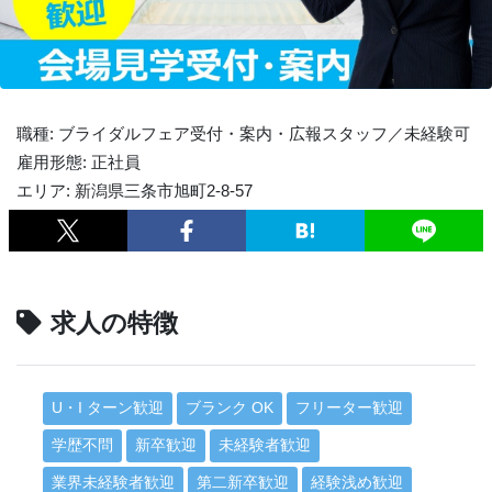
職種: ブライダルフェア受付・案内・広報スタッフ／未経験可
雇用形態: 正社員
エリア: 新潟県三条市旭町2-8-57
求人の特徴
U・I ターン歓迎
ブランク OK
フリーター歓迎
学歴不問
新卒歓迎
未経験者歓迎
業界未経験者歓迎
第二新卒歓迎
経験浅め歓迎