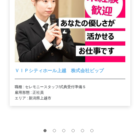
ＶＩＰシティホール上越 株式会社ビップ
職種 : セレモニースタッフ/式典受付準備Ｓ
雇用形態 : 正社員
エリア : 新潟県上越市