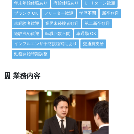
年末年始休暇あり
有給休暇あり
U・I ターン歓迎
ブランク OK
フリーター歓迎
学歴不問
新卒歓迎
未経験者歓迎
業界未経験者歓迎
第二新卒歓迎
経験浅め歓迎
転職回数不問
車通勤 OK
インフルエンザ予防接種補助あり
交通費支給
勤務開始時期調整
業務内容